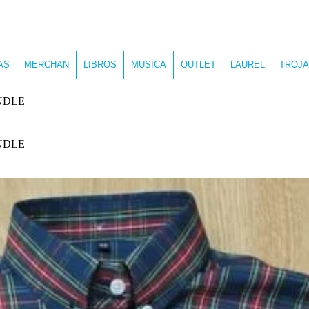
AS
MERCHAN
LIBROS
MUSICA
OUTLET
LAUREL
TROJA
NDLE
NDLE