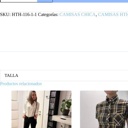
DE
MANGA
CORTA
SKU:
HTH-116-1-1
Categorías:
CAMISAS CHICA
,
CAMISAS HT
HARD
TO
HANDLE
cantidad
TALLA
Productos relacionados