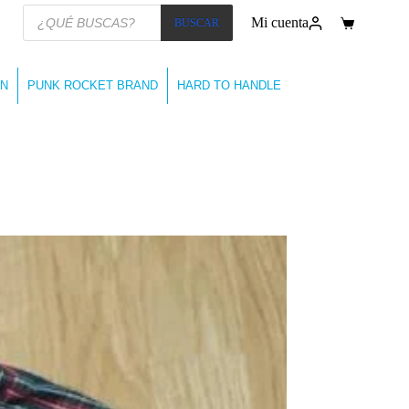
Búsqueda
Mi cuenta
BUSCAR
de
Carro
productos
de
compra
N
PUNK ROCKET BRAND
HARD TO HANDLE