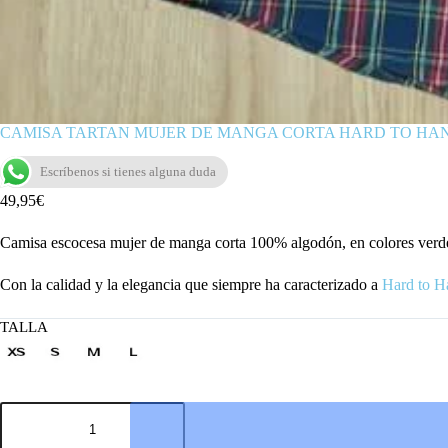
CAMISA TARTAN MUJER DE MANGA CORTA HARD TO HA
Escríbenos si tienes alguna duda
49,95
€
Camisa escocesa mujer de manga corta 100% algodón, en colores verde, r
Con la calidad y la elegancia que siempre ha caracterizado a
Hard to H
TALLA
CAMISA
TARTAN
MUJER