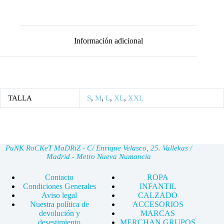
TO
HANDLE
cantidad
Información adicional
TALLA
S
,
M
,
L
,
XL
,
XXL
PuNK RoCKeT MaDRiZ - C/ Enrique Velasco, 25. Vallekas /
Madrid - Metro Nueva Numancia
Contacto
ROPA
Condiciones Generales
INFANTIL
Aviso legal
CALZADO
Nuestra política de
ACCESORIOS
devolución y
MARCAS
desestimiento
MERCHAN GRUPOS