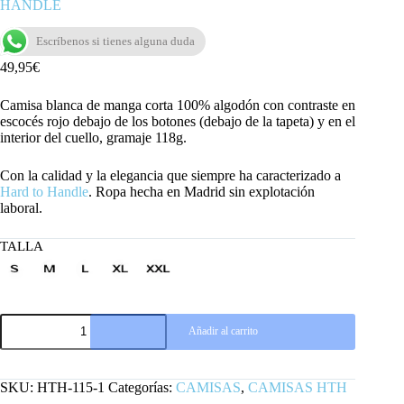
HANDLE
Escríbenos si tienes alguna duda
49,95
€
Camisa blanca de manga corta 100% algodón con contraste en
escocés rojo debajo de los botones (debajo de la tapeta) y en el
interior del cuello, gramaje 118g.
Con la calidad y la elegancia que siempre ha caracterizado a
Hard to Handle
. Ropa hecha en Madrid sin explotación
laboral.
TALLA
CAMISA
Añadir al carrito
BLANCA
DE
MANGA
CORTA
SKU:
HTH-115-1
Categorías:
CAMISAS
,
CAMISAS HTH
HARD