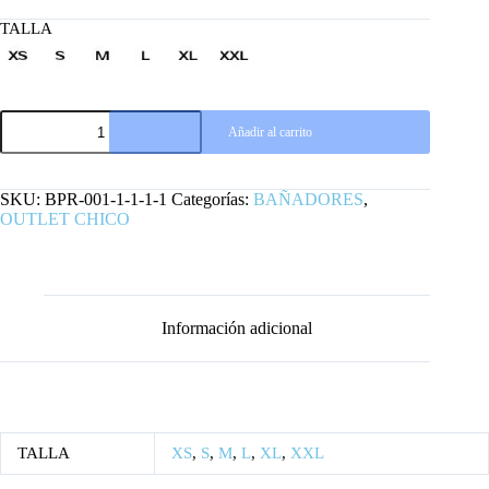
TALLA
BAÑADOR
Añadir al carrito
PUNK
ROCKET
cantidad
SKU:
BPR-001-1-1-1-1
Categorías:
BAÑADORES
,
OUTLET CHICO
Información adicional
TALLA
XS
,
S
,
M
,
L
,
XL
,
XXL