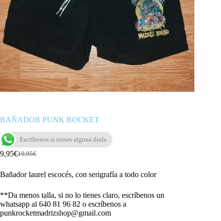
BAÑADOR PUNK ROCKET
Escríbenos si tienes alguna duda
9,95
€
19,95
€
El
El
precio
precio
Bañador laurel escocés, con serigrafía a todo color
original
actual
era:
es:
19,95€.
9,95€.
**Da menos talla, si no lo tienes claro, escríbenos un
whatsapp al 640 81 96 82 o escríbenos a
punkrocketmadrizshop@gmail.com